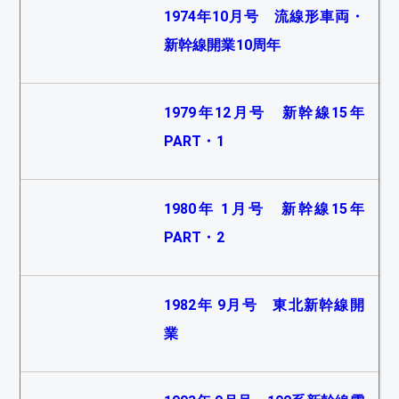
ちらかと言えば事務的な存在で，趣味の対象として
1974年10月号 流線形車両・
はなかなか受け入れられませんでした．特集として
新幹線開業10周年
は，1979年12月号と1980年1月号の「新幹線15年」
が最初で，0系の各形式ガイドをはじめ，当時の組換
えの事例，事業用車，そして15年史と，新幹線特集
1979年12月号 新幹線15年
も初めてながら，2分冊とするなど，思い切った構成
PART・1
で制作されたものでした．
その後しばらく間が空き，1993年9月号では，「グ
ランドひかり」の登場で人気が頂点に達していた100
1980年 1月号 新幹線15年
系について，メカニズムから運用，室内，運転室添
PART・2
乗まであらゆる場面をピックアップ，久しぶりの新
幹線特集といたしました．本特集を送り出し，改め
て新幹線人気を把握した次第で，その後の企画へと
1982年 9月号 東北新幹線開
つながります．
業