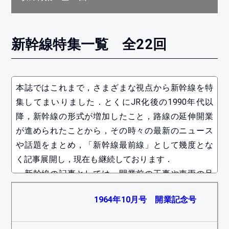
新幹線特集一覧 全22回
本誌ではこれまで，さまざまな視点から新幹線を特
集してまいりました．とくにJR化後の1990年代以
降，新幹線の形式が増加したこと，路線の延伸開業
が進められたことから，その時々の最新のニュース
や話題をまとめ，「新幹線最前線」として幾度とな
く記事展開し，現在も継続しております．
新幹線の記事としては，開業前の工事や車両の足
跡を追った「新幹線の走るまで」と題した連載が知
1964年10月号 開業記念号
られていますが，蒸機の引退（SLブーム）と同時進
行してきた新幹線は，0系のみだったこともあり，ど