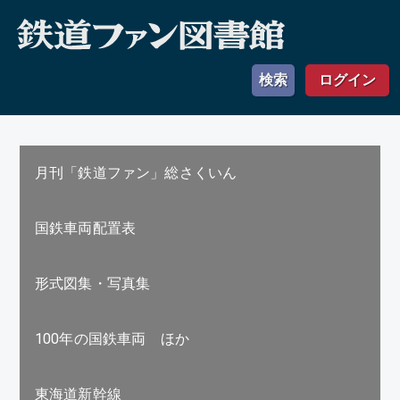
検索
ログイン
月刊「鉄道ファン」総さくいん
国鉄車両配置表
形式図集・写真集
100年の国鉄車両 ほか
東海道新幹線