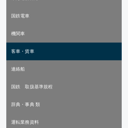
国鉄電車
機関車
客車・貨車
連絡船
国鉄 取扱基準規程
辞典・事典 類
運転業務資料