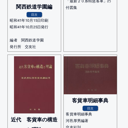
「最新２０系特急客車」の
関西鉄道学園編
付図集
目次
昭和41年10月15日印刷
昭和41年10月25日発行
編者 関西鉄道学園
発行所 交友社
客貨車明細事典
目次
客貨車明細事典
近代 客貨車の構造
河邑厚男編著
交友社刊