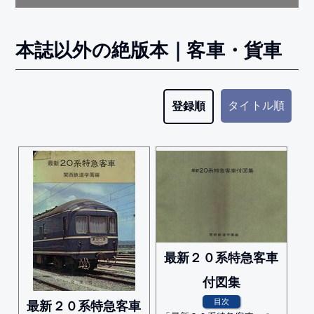
本誌以外の絶版本｜客車・貨車
タイトル順
登録順
最新２０系特急客車
付図集
目次
最新２０系特急客車