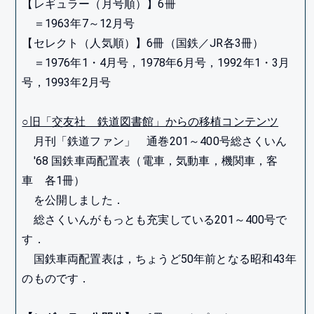
【レギュラー（月号順）】6冊
＝1963年7～12月号
【セレクト（人気順）】6冊（国鉄／JR各3冊）
＝1976年1・4月号，1978年6月号，1992年1・3月
号，1993年2月号
○旧「交友社 鉄道図書館」からの移植コンテンツ
月刊「鉄道ファン」 通巻201～400号総さくいん
'68 国鉄車両配置表（電車，気動車，機関車，客
車 各1冊）
を公開しました．
総さくいんがもっとも充実している201～400号で
す．
国鉄車両配置表は，ちょうど50年前となる昭和43年
のものです．