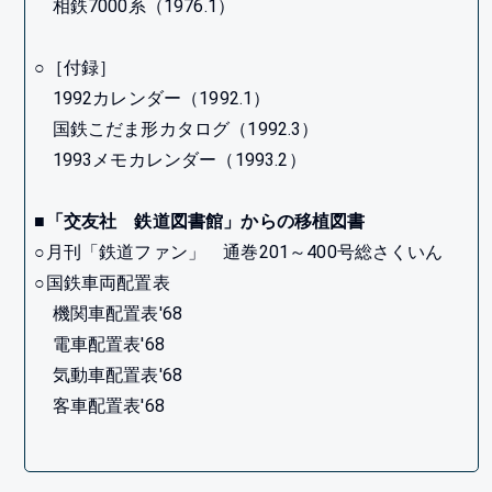
相鉄7000系（1976.1）
○［付録］
1992カレンダー（1992.1）
国鉄こだま形カタログ（1992.3）
1993メモカレンダー（1993.2）
■「交友社 鉄道図書館」からの移植図書
○月刊「鉄道ファン」 通巻201～400号総さくいん
○国鉄車両配置表
機関車配置表'68
電車配置表'68
気動車配置表'68
客車配置表'68