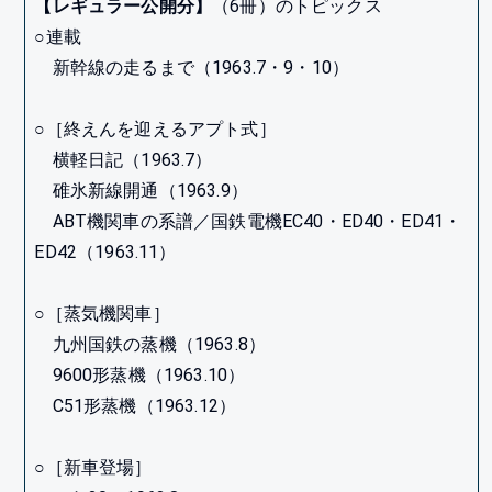
【レギュラー公開分】
（6冊）のトピックス
○連載
新幹線の走るまで（1963.7・9・10）
○［終えんを迎えるアプト式］
横軽日記（1963.7）
碓氷新線開通（1963.9）
ABT機関車の系譜／国鉄電機EC40・ED40・ED41・
ED42（1963.11）
○［蒸気機関車］
九州国鉄の蒸機（1963.8）
9600形蒸機（1963.10）
C51形蒸機（1963.12）
○［新車登場］