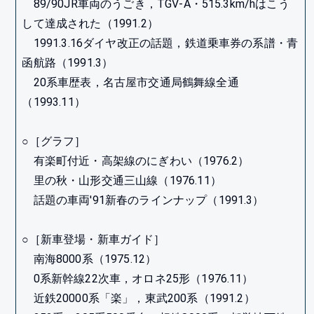
89/90JR車両のうごき，TGV-A・515.3km/hはこう
して達成された（1991.2）
1991.3.16ダイヤ改正の話題，鉄道乗車券の系譜・青
函航路（1991.3）
20系車歴表，名古屋市交通局鶴舞線全通
（1993.11）
○［グラフ］
有楽町付近・高架線のにぎわい（1976.2）
里の秋・山形交通三山線（1976.11）
話題の車両'91新春のラインナップ（1991.3）
○［新車登場・新車ガイド］
南海8000系（1975.12）
0系新幹線22次車，オロネ25形（1976.11）
近鉄20000系「楽」，東武200系（1991.2）