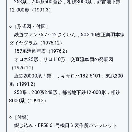
253系，205系500番台，相鉄8000系，都営地下鉄
12-000形（1991.3）
○［形式図・付図］
鉄道ファン75.7～12さくいん，50.3.10改正奥羽本線
ダイヤグラム（1975.12）
157系活躍年表（1976.2）
オロネ25形，サロ110形，交直流車両の発展図
（1976.11）
近鉄20000系「楽」，キサロハ182-5101，東武200
系（1991.2）
253系，200系248形，都営地下鉄12-000形，相鉄
8000系（1991.3）
○［付録］
綴じ込み・EF58 61号機日立製作所パンフレット