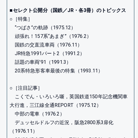
■セレクト公開分（国鉄／JR・各3冊）のトピックス
○［特集］
“つばさ”の軌跡（1975.12）
頑張れ！157系“あまぎ”（1976.2）
国鉄の交直流車両（1976.11）
JR特急1991パート2（1991.2）
話題の車両'91（1991.3）
20系特急形客車最後の特集（1993.11）
○［注目記事］
こくでん・いろいろ噺，英国鉄道150年記念機関車
大行進，三江線全通REPORT（1975.12）
中部の電車（1976.2）
デュッセルドルフの近況，阪急2800系3扉化
（1976.11）