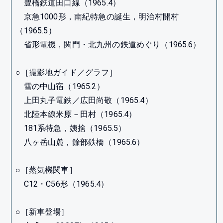
豊橋鉄道田口線（1965.4）
京急1000形，南紀特急の誕生，明治村開村
（1965.5）
省形電機，関門・北九州の鉄道めぐり（1965.6）
○［撮影地ガイド／グラフ］
雪の中山宿（1965.2）
上田丸子電鉄／広田尚敬（1965.4）
北陸本線米原－田村（1965.4）
181系特急，姨捨（1965.5）
八ヶ岳山麓，餘部鉄橋（1965.6）
○［蒸気機関車］
C12・C56形（1965.4）
○［新車登場］