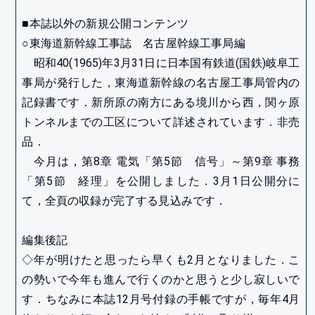
■本誌以外の新規公開コンテンツ
○東海道新幹線工事誌 名古屋幹線工事局編
昭和40(1965)年3月31日に日本国有鉄道(国鉄)岐阜工
事局が発行した，東海道新幹線の名古屋工事局管内の
記録書です．新所原の南方にある境川から西，関ヶ原
トンネルまでの工区について詳述されています．非売
品．
今月は，第8章 電気「第5節 信号」～第9章 事務
「第5節 経理」を公開しました．3月1日公開分に
て，全頁の収録が完了する見込みです．
編集後記
◇年が明けたと思ったら早くも2月となりました．こ
の勢いで今年も進んで行くのかと思うと少し寂しいで
す．ちなみに本誌12月号付録の手帳ですが，毎年4月