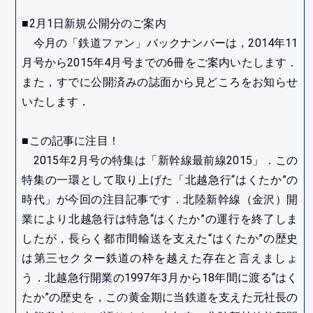
■2月1日新規公開分のご案内
今月の「鉄道ファン」バックナンバーは，2014年11
月号から2015年4月号までの6冊をご案内いたします．
また，すでに公開済みの誌面から見どころをお知らせ
いたします．
■この記事に注目！
2015年2月号の特集は「新幹線最前線2015」．この
特集の一環として取り上げた「北越急行“はくたか”の
時代」が今回の注目記事です．北陸新幹線（金沢）開
業により北越急行は特急“はくたか”の運行を終了しま
したが，長らく都市間輸送を支えた“はくたか”の歴史
は第三セクター鉄道の枠を越えた存在と言えましょ
う．北越急行開業の1997年3月から18年間に渡る“はく
たか”の歴史を，この黄金期に当鉄道を支えた元社長の