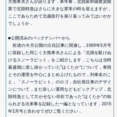
大熊孝夫さんが語ります．来年春，北陸新幹線敦賀開
業で北陸特急はさらに大きな変革の時を迎えますが，
ここであらためて北越急行を振り返ってみてはいかか
でしょうか．
■公開済みのバックナンバーから
前述の今月公開の注目記事に関連し，2009年5月号
に収録した同じく大熊孝夫さんによる「北国を駈けぬ
けるスノーラビット」をご紹介します．こちらは当時
最盛期に差し掛かっていた“はくたか”について，車両
とその運用を中心にまとめ上げたもので，列車名のこ
と，「スノーラビット」のロゴ，自社発注車のデザイ
ンについて，また珍しい運用などもピックアップ．北
陸特急として欠かせない存在であった“はくたか”の知
られざる出来事を記録した一編となっています．2015
年2月号と合わせてぜひご覧ください．